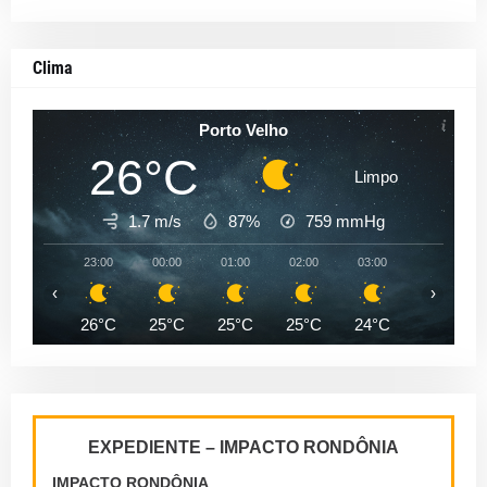
Clima
Porto Velho
26°C
Limpo
1.7 m/s
87%
759
mmHg
23:00
00:00
01:00
02:00
03:00
04:00
‹
›
26°C
25°C
25°C
25°C
24°C
24°C
EXPEDIENTE – IMPACTO RONDÔNIA
IMPACTO RONDÔNIA