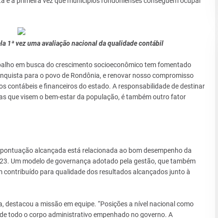
esta é a primeira vez que municípios rondonienses conseguem ocupar
a 1ª vez uma avaliação nacional da qualidade contábil
abalho em busca do crescimento socioeconômico tem fomentado
 conquista para o povo de Rondônia, e renovar nosso compromisso
 contábeis e financeiros do estado. A responsabilidade de destinar
reas que visem o bem-estar da população, é também outro fator
a pontuação alcançada está relacionada ao bom desempenho da
2023. Um modelo de governança adotado pela gestão, que também
m contribuído para qualidade dos resultados alcançados junto à
, destacou a missão em equipe. “Posições a nível nacional como
s de todo o corpo administrativo empenhado no governo. A