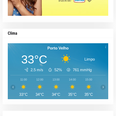
Clima
Porto Velho
33°C
Limpo
2.5 m/s
52%
761
mmHg
11:00
12:00
13:00
14:00
15:00
16:00
‹
›
33°C
34°C
34°C
35°C
35°C
34°C