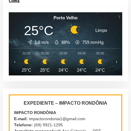
Clima
Porto Velho
25°C
Limpo
1.8 m/s
88%
759
mmHg
01:00
02:00
03:00
04:00
05:00
06:00
‹
›
25°C
25°C
24°C
24°C
24°C
24°C
EXPEDIENTE – IMPACTO RONDÔNIA
IMPACTO RONDÔNIA
E-mail:
impactorondonia1@gmail.com
Telefone:
(69) 9921-1295