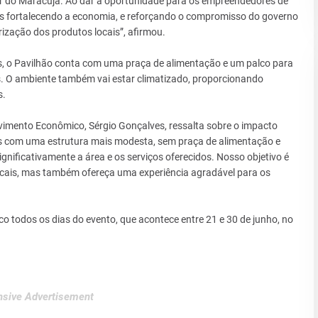
r do Maracujá. Ao dar a oportunidade para os empreendedores de
s fortalecendo a economia, e reforçando o compromisso do governo
ização dos produtos locais”, afirmou.
, o Pavilhão conta com uma praça de alimentação e um palco para
is. O ambiente também vai estar climatizado, proporcionando
s.
vimento Econômico, Sérgio Gonçalves, ressalta sobre o impacto
s com uma estrutura mais modesta, sem praça de alimentação e
gnificativamente a área e os serviços oferecidos. Nosso objetivo é
ocais, mas também ofereça uma experiência agradável para os
o todos os dias do evento, que acontece entre 21 e 30 de junho, no
sive Advertisement