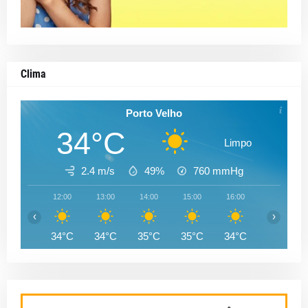
Clima
Porto Velho
34°C
Limpo
2.4 m/s
49%
760
mmHg
12:00
13:00
14:00
15:00
16:00
17:00
‹
›
34°C
34°C
35°C
35°C
34°C
33°C