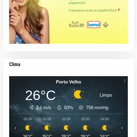
Clima
Porto Velho
26°C
Limpo
2.1 m/s
83%
758
mmHg
00:00
01:00
02:00
03:00
04:00
05:00
‹
›
26°C
25°C
25°C
25°C
24°C
24°C