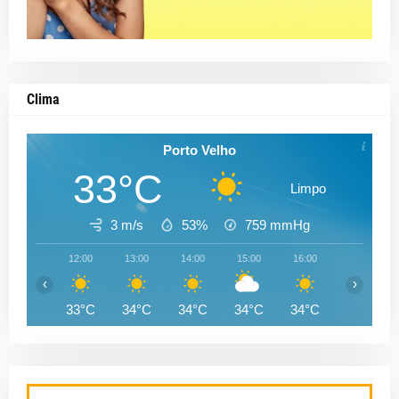
Clima
Porto Velho
33°C
Limpo
3 m/s
53%
759
mmHg
12:00
13:00
14:00
15:00
16:00
17:00
‹
›
33°C
34°C
34°C
34°C
34°C
33°C