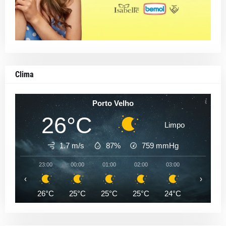
Clima
Porto Velho
26°C
Limpo
1.7 m/s
87%
759
mmHg
23:00
00:00
01:00
02:00
03:00
04:00
‹
›
26°C
25°C
25°C
25°C
24°C
24°C