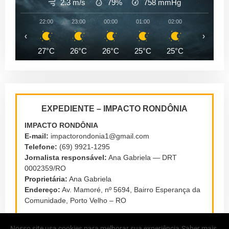
2.3 m/s
79%
758
mmHg
22:00
23:00
00:00
01:00
02:00
03:00
‹
›
27°C
26°C
26°C
25°C
25°C
25°C
EXPEDIENTE – IMPACTO RONDÔNIA
IMPACTO RONDÔNIA
E-mail:
impactorondonia1@gmail.com
Telefone:
(69) 9921-1295
Jornalista responsável:
Ana Gabriela — DRT
0002359/RO
Proprietária:
Ana Gabriela
Endereço:
Av. Mamoré, nº 5694, Bairro Esperança da
Comunidade, Porto Velho – RO
Nosso site usa cookies para melhorar sua experiência.
Saber mais