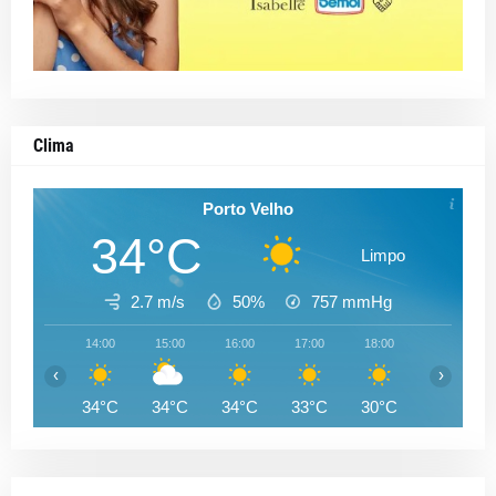
Clima
Porto Velho
34°C
Limpo
2.7 m/s
50%
757
mmHg
14:00
15:00
16:00
17:00
18:00
19:00
‹
›
34°C
34°C
34°C
33°C
30°C
29°C