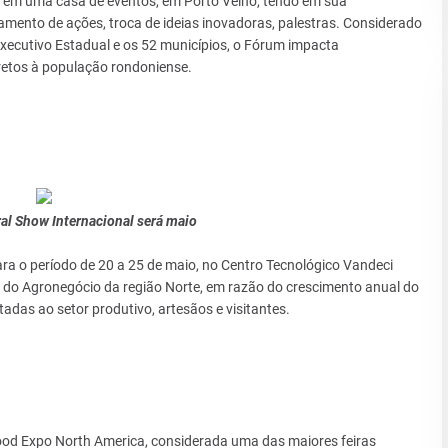
, em uma casa de eventos, em Porto Velho, tendo em sua
ento de ações, troca de ideias inovadoras, palestras. Considerado
xecutivo Estadual e os 52 municípios, o Fórum impacta
iretos à população rondoniense.
al Show Internacional será maio
ra o período de 20 a 25 de maio, no Centro Tecnológico Vandeci
a do Agronegócio da região Norte, em razão do crescimento anual do
adas ao setor produtivo, artesãos e visitantes.
ood Expo North America, considerada uma das maiores feiras