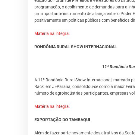
edição do Fórum de Prefeitos e Vereadores do Estado
programação, o acolhimento de demandas para alinham
um importante instrumento de aliança entre o Poder E
positivamente em políticas públicas com benefícios d
Matéria na íntegra.
RONDÔNIA RURAL SHOW INTERNACIONAL
11ª Rondônia Rur
A 11ª Rondônia Rural Show Internacional, marcada pa
Rack, em Ji-Paraná, consolidou-se como a maior Feir
número de agroindústrias participantes, empresas volt
Matéria na íntegra.
EXPORTAÇÃO DO TAMBAQUI
Além de fazer parte novamente dos atrativos da Seaf