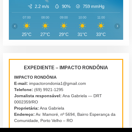
2.2 m/s
90%
759
mmHg
07:00
08:00
09:00
10:00
11:00
12:00
‹
›
25°C
27°C
29°C
31°C
33°C
34°C
EXPEDIENTE – IMPACTO RONDÔNIA
IMPACTO RONDÔNIA
E-mail:
impactorondonia1@gmail.com
Telefone:
(69) 9921-1295
Jornalista responsável:
Ana Gabriela — DRT
0002359/RO
Proprietária:
Ana Gabriela
Endereço:
Av. Mamoré, nº 5694, Bairro Esperança da
Comunidade, Porto Velho – RO