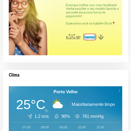
Clima
Porto Velho
25°C
Maioritariamente limpo
1.2 m/s
90%
761
mmHg
07:00
08:00
09:00
10:00
11:00
12:00