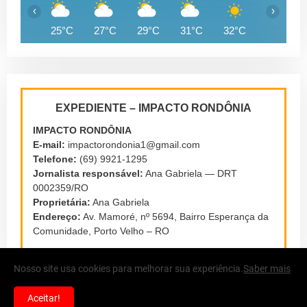
‹
›
25°C
27°C
29°C
31°C
32°C
34°C
EXPEDIENTE – IMPACTO RONDÔNIA
IMPACTO RONDÔNIA
E-mail:
impactorondonia1@gmail.com
Telefone:
(69) 9921-1295
Jornalista responsável:
Ana Gabriela — DRT
0002359/RO
Proprietária:
Ana Gabriela
Endereço:
Av. Mamoré, nº 5694, Bairro Esperança da
Comunidade, Porto Velho – RO
Nosso site usa cookies para melhorar sua experiência.
Saber mais
Aceitar!