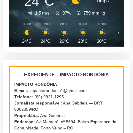
24°C
Limpo
1.5 m/s
97%
759
mmHg
06:00
07:00
08:00
09:00
10:00
11:00
‹
›
24°C
24°C
26°C
28°C
30°C
32°C
EXPEDIENTE – IMPACTO RONDÔNIA
IMPACTO RONDÔNIA
E-mail:
impactorondonia1@gmail.com
Telefone:
(69) 9921-1295
Jornalista responsável:
Ana Gabriela — DRT
0002359/RO
Proprietária:
Ana Gabriela
Endereço:
Av. Mamoré, nº 5694, Bairro Esperança da
Comunidade, Porto Velho – RO