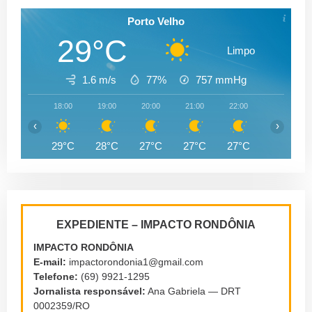
Porto Velho
29°C
Limpo
1.6 m/s
77%
757
mmHg
18:00
19:00
20:00
21:00
22:00
23:00
‹
›
29°C
28°C
27°C
27°C
27°C
26°C
EXPEDIENTE – IMPACTO RONDÔNIA
IMPACTO RONDÔNIA
E-mail:
impactorondonia1@gmail.com
Telefone:
(69) 9921-1295
Jornalista responsável:
Ana Gabriela — DRT
0002359/RO