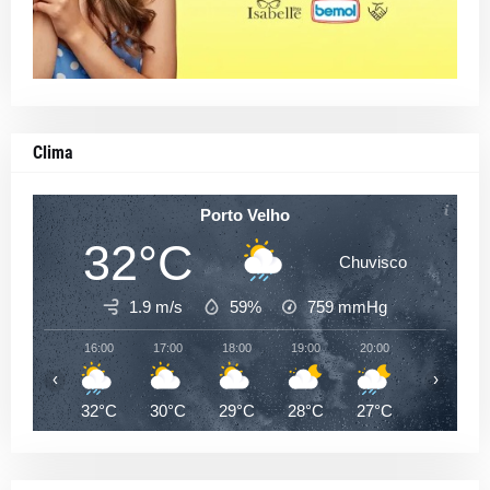
Clima
Porto Velho
32°C
Chuvisco
1.9 m/s
59%
759
mmHg
16:00
17:00
18:00
19:00
20:00
21:00
‹
›
32°C
30°C
29°C
28°C
27°C
26°C