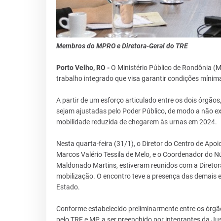
Membros do MPRO e Diretora-Geral do TRE
Porto Velho, RO -
O Ministério Público de Rondônia (M
trabalho integrado que visa garantir condições mínima
A partir de um esforço articulado entre os dois órgão
sejam ajustadas pelo Poder Público, de modo a não exi
mobilidade reduzida de chegarem às urnas em 2024.
Nesta quarta-feira (31/1), o Diretor do Centro de Apo
Marcos Valério Tessila de Melo, e o Coordenador do N
Maldonado Martins, estiveram reunidos com a Diretora-
mobilização. O encontro teve a presença das demais eq
Estado.
Conforme estabelecido preliminarmente entre os órgão
pelo TRE e MP, a ser preenchido por integrantes da Jus