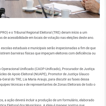
PRO) e o Tribunal Regional Eleitoral (TRE) deram início a um
s de acessibilidade em locais de votação nas eleições deste ano.
s, escolas estaduais e municipais serão inspecionadas a fim de que
stirem barreiras físicas que impeçam eleitores com deficiência ou
io Operacional Unificado (CAOP-Unificado), Procurador de Justiça
úcleo de Apoio Eleitoral (NUAPE), Promotor de Justiça Glauco
Geral do TRE, Lia Maria Araujo, para discutir as fases dessa
uipes técnicas e de representantes de Zonas Eleitorais de todo o
s, a ação deverá incluir a produção de um formulário, elaborado
tiça Eleitoral dos Municípios. A ideia é mapear pontos que