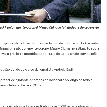
à PF pelo tenente-coronel Mauro Cid, que foi ajudante de ordens de
 registros de celulares e de entrada e saída do Palácio do Alvorada,
nfirmar o relato do tenente-coronel Mauro Cid, na investigação sobre
evia a prisão de autoridades do TSE e do STF, além de convocação
ção obtido pelo blog da jornalista Andréia Sadi.
-coronel, ex-ajudante de ordens de Bolsonaro ao longo de todo o
emo Tribunal Federal (STF).
orada e dados de Estações Rádio Base (ERB) para confirmar o