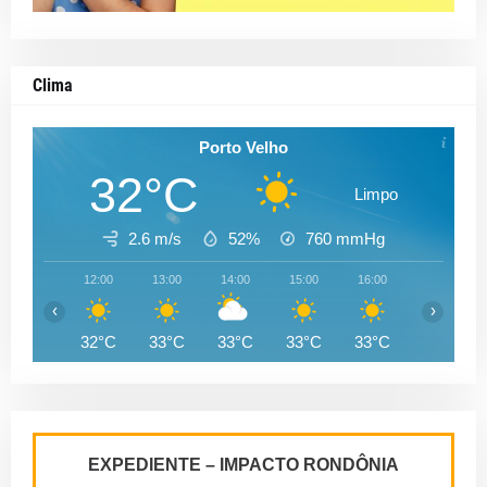
Clima
Porto Velho
32°C
Limpo
2.6 m/s
52%
760
mmHg
12:00
13:00
14:00
15:00
16:00
17:00
‹
›
32°C
33°C
33°C
33°C
33°C
32°C
EXPEDIENTE – IMPACTO RONDÔNIA