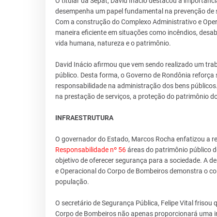
O titular da Sepat, David Inácio destacou a importânc
desempenha um papel fundamental na prevenção de si
Com a construção do Complexo Administrativo e Operac
maneira eficiente em situações como incêndios, des
vida humana, natureza e o patrimônio.
David Inácio afirmou que vem sendo realizado um tra
público. Desta forma, o Governo de Rondônia reforça 
responsabilidade na administração dos bens públicos. 
na prestação de serviços, a proteção do patrimônio
INFRAESTRUTURA
O governador do Estado, Marcos Rocha enfatizou a re
Responsabilidade nº 56
áreas do patrimônio público d
objetivo de oferecer segurança para a sociedade. A d
e Operacional do Corpo de Bombeiros demonstra o co
população.
O secretário de Segurança Pública, Felipe Vital friso
Corpo de Bombeiros não apenas proporcionará uma in