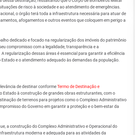
ia dessa destinação, ressaltando que o Corpo de Bombeiros Militar
tuações de risco à sociedade e ao atendimento de emergências.
ional, o órgão terá toda a infraestrutura necessária para atuar de
abamentos, afogamentos e outros eventos que coloquem em perigo a
balho dedicado e focado na regularização dos imóveis do patrimônio
seu compromisso com a legalidade, transparência e a
A regularização dessas áreas é essencial para garantir a eficiência
 do Estado e o atendimento adequado às demandas da população.
levância de destinar conforme
Termo de Destinação e
o Estado à construção de grandes obras estruturantes, com o
estinação de terrenos para projetos como o Complexo Administrativo
mpromisso do Governo em garantir a proteção e o bem-estar da
u que, a construção do Complexo Administrativo e Operacional do
fraestrutura moderna e adequada para as atividades da