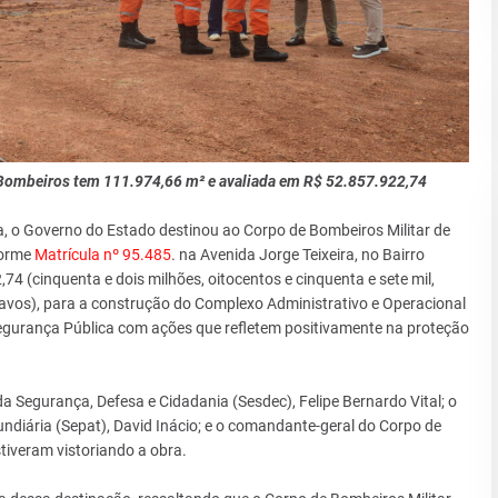
 Bombeiros tem 111.974,66 m² e avaliada em R$ 52.857.922,74
a, o Governo do Estado destinou ao Corpo de Bombeiros Militar de
forme
Matrícula nº 95.485
. na Avenida Jorge Teixeira, no Bairro
74 (cinquenta e dois milhões, oitocentos e cinquenta e sete mil,
ntavos), para a construção do Complexo Administrativo e Operacional
gurança Pública com ações que refletem positivamente na proteção
 da Segurança, Defesa e Cidadania (Sesdec), Felipe Bernardo Vital; o
ndiária (Sepat), David Inácio; e o comandante-geral do Corpo de
tiveram vistoriando a obra.