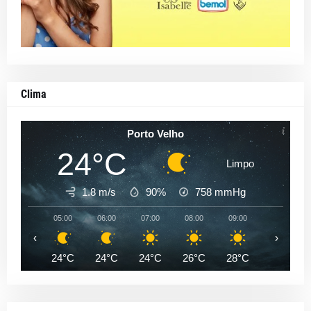
Clima
Porto Velho
24°C
Limpo
1.8 m/s
90%
758
mmHg
05:00
06:00
07:00
08:00
09:00
10:00
‹
›
24°C
24°C
24°C
26°C
28°C
31°C