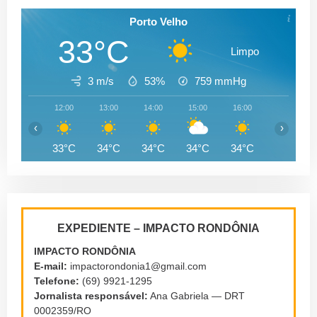
Porto Velho
33°C
Limpo
3 m/s
53%
759
mmHg
12:00
13:00
14:00
15:00
16:00
17:00
‹
›
33°C
34°C
34°C
34°C
34°C
33°C
EXPEDIENTE – IMPACTO RONDÔNIA
IMPACTO RONDÔNIA
E-mail:
impactorondonia1@gmail.com
Telefone:
(69) 9921-1295
Jornalista responsável:
Ana Gabriela — DRT
0002359/RO