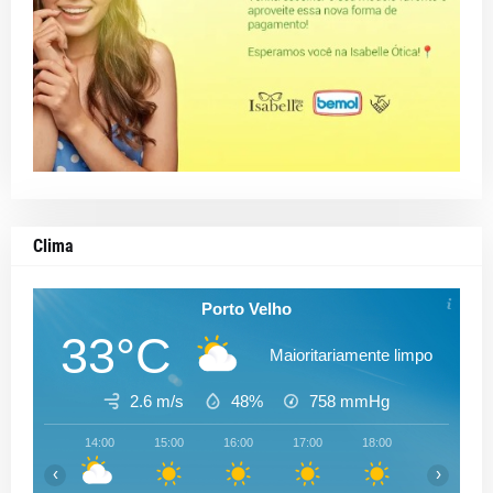
Clima
Porto Velho
33°C
Maioritariamente limpo
2.6 m/s
48%
758
mmHg
14:00
15:00
16:00
17:00
18:00
19:00
‹
›