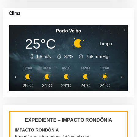
Clima
Porto Velho
25°C
Limpo
1.8 m/s
87%
758
mmHg
03:00
04:00
05:00
06:00
07:00
08:00
‹
›
25°C
24°C
24°C
24°C
24°C
26°C
EXPEDIENTE – IMPACTO RONDÔNIA
IMPACTO RONDÔNIA
E-mail:
impactorondonia1@gmail.com