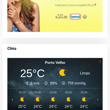
Clima
Porto Velho
25°C
Limpo
2 m/s
89%
759
mmHg
02:00
03:00
04:00
05:00
06:00
07:00
‹
›
25°C
24°C
24°C
24°C
24°C
24°C