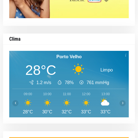
Clima
Porto Velho
28°C
Limpo
1.2 m/s
78%
761
mmHg
09:00
10:00
11:00
12:00
13:00
14:00
‹
›
28°C
30°C
32°C
33°C
33°C
33°C