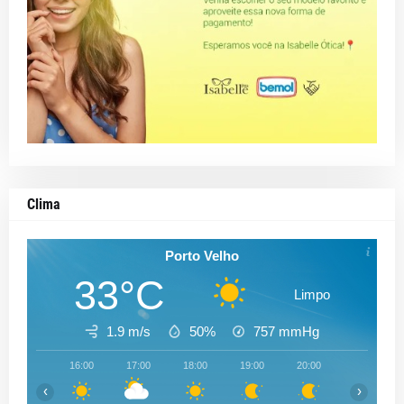
Clima
Porto Velho
33°C
Limpo
1.9 m/s
50%
757
mmHg
16:00
17:00
18:00
19:00
20:00
21:00
‹
›