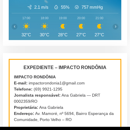
2.1 m/s
55%
757
mmHg
17:00
18:00
19:00
20:00
21:00
22:00
‹
›
32°C
30°C
28°C
27°C
27°C
27°C
EXPEDIENTE – IMPACTO RONDÔNIA
IMPACTO RONDÔNIA
E-mail:
impactorondonia1@gmail.com
Telefone:
(69) 9921-1295
Jornalista responsável:
Ana Gabriela — DRT
0002359/RO
Proprietária:
Ana Gabriela
Endereço:
Av. Mamoré, nº 5694, Bairro Esperança da
Comunidade, Porto Velho – RO