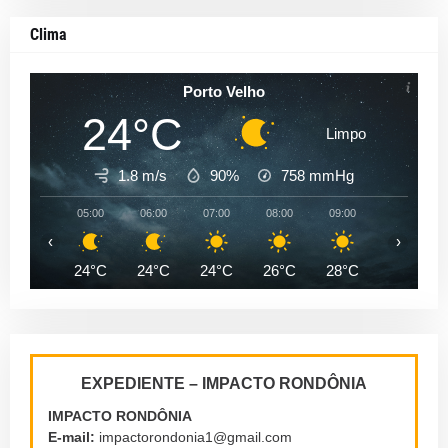
Clima
Porto Velho
24°C
Limpo
1.8 m/s
90%
758
mmHg
05:00
06:00
07:00
08:00
09:00
10:00
‹
›
24°C
24°C
24°C
26°C
28°C
31°C
EXPEDIENTE – IMPACTO RONDÔNIA
IMPACTO RONDÔNIA
E-mail:
impactorondonia1@gmail.com