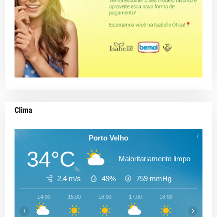
Clima
Porto Velho
34°C
Maioritariamente limpo
2.4 m/s
49%
759
mmHg
14:00
15:00
16:00
17:00
18:00
19:00
‹
›