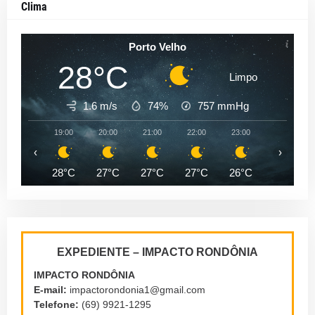
Clima
Porto Velho
28°C
Limpo
1.6 m/s
74%
757
mmHg
19:00
20:00
21:00
22:00
23:00
00:00
‹
›
28°C
27°C
27°C
27°C
26°C
26°C
EXPEDIENTE – IMPACTO RONDÔNIA
IMPACTO RONDÔNIA
E-mail:
impactorondonia1@gmail.com
Telefone:
(69) 9921-1295