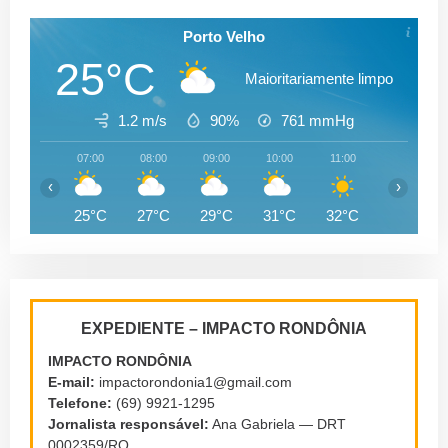
Porto Velho
25°C
Maioritariamente limpo
1.2 m/s
90%
761
mmHg
07:00
08:00
09:00
10:00
11:00
12:00
‹
›
25°C
27°C
29°C
31°C
32°C
34°C
EXPEDIENTE – IMPACTO RONDÔNIA
IMPACTO RONDÔNIA
E-mail:
impactorondonia1@gmail.com
Telefone:
(69) 9921-1295
Jornalista responsável:
Ana Gabriela — DRT
0002359/RO