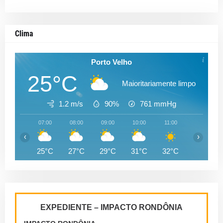
Clima
Porto Velho
25°C
Maioritariamente limpo
1.2 m/s
90%
761
mmHg
07:00
08:00
09:00
10:00
11:00
12:00
‹
›
25°C
27°C
29°C
31°C
32°C
34°C
EXPEDIENTE – IMPACTO RONDÔNIA