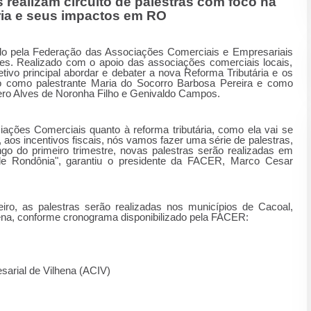
ealizam circuito de palestras com foco na
ria e seus impactos em RO
vido pela Federação das Associações Comerciais e Empresariais
s. Realizado com o apoio das associações comerciais locais,
ivo principal abordar e debater a nova Reforma Tributária e os
o como palestrante Maria do Socorro Barbosa Pereira e como
ero Alves de Noronha Filho e Genivaldo Campos.
ações Comerciais quanto à reforma tributária, como ela vai se
 aos incentivos fiscais, nós vamos fazer uma série de palestras,
ngo do primeiro trimestre, novas palestras serão realizadas em
de Rondônia", garantiu o presidente da FACER, Marco Cesar
eiro, as palestras serão realizadas nos municípios de Cacoal,
ena, conforme cronograma disponibilizado pela FACER:
ial de Vilhena (ACIV)