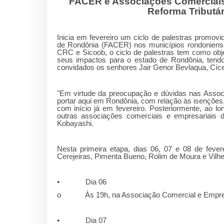
FACER e Associações Comerciais r
Reforma Tributá
Inicia em fevereiro um ciclo de palestras promo
de Rondônia (FACER) nos municípios rondoniense
CRC e Sicoob, o ciclo de palestras tem como objet
seus impactos para o estado de Rondônia, tend
convidados os senhores Jair Genor Bevlaqua, Cíc
"Em virtude da preocupação e dúvidas nas Associ
portar aqui em Rondônia, com relação às isenções,
com início já em fevereiro. Posteriormente, ao lo
outras associações comerciais e empresariais 
Kobayashi.
Nesta primeira etapa, dias 06, 07 e 08 de fever
Cerejeiras, Pimenta Bueno, Rolim de Moura e Vilh
• Dia 06
o Às 19h, na Associação Comercial e Empresar
• Dia 07