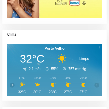
Clima
Porto Velho
32°C
Limpo
2.1 m/s
55%
757
mmHg
17:00
18:00
19:00
20:00
21:00
22:00
‹
›
32°C
30°C
28°C
27°C
27°C
27°C