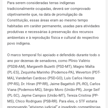
Para serem consideradas terras indígenas
tradicionalmente ocupadas, deverá ser comprovado
objetivamente que, na data de promulgação da
Constituição, essas áreas eram ao mesmo tempo
habitadas em caráter permanente, usadas para atividades
produtivas e necessárias à preservação dos recursos
ambientais e à reprodução física e cultural do respectivo
povo indígena.
O marco temporal foi apoiado e defendido durante todo o
ano por dezenas de senadores, como Plínio Valério
(PSDB-AM), Margareth Buzetti (PSD-MT), Magno Malta
(PL-ES), Zequinha Marinho (Podemos-PA), Weverton (PDT-
MA), Vanderlan Cardoso (PSD-GO), Luís Carlos Heinze
(PP-RS), Dr. Hiran (PP-RR), Jaime Bagattoli (PL-RO), Carlos
Viana (Podemos-MG), Sérgio Moro (União-PR), Jorge Seif
(PL-SC), Jayme Campos (União-MT), Tereza Cristina (PP-
MS), Chico Rodrigues (PSB-RR). Para eles, o STF estaria
promovendo “ativismo judicial” e invadindo competências