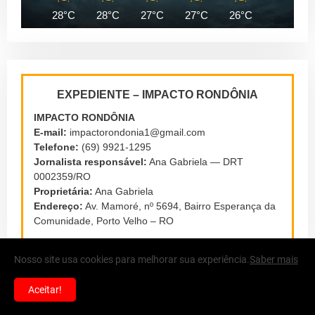
28°C
28°C
27°C
27°C
26°C
26°C
EXPEDIENTE – IMPACTO RONDÔNIA
IMPACTO RONDÔNIA
E-mail:
impactorondonia1@gmail.com
Telefone:
(69) 9921-1295
Jornalista responsável:
Ana Gabriela — DRT
0002359/RO
Proprietária:
Ana Gabriela
Endereço:
Av. Mamoré, nº 5694, Bairro Esperança da
Comunidade, Porto Velho – RO
Nosso site usa cookies para melhorar sua experiência.
Saber mais
Aceitar!