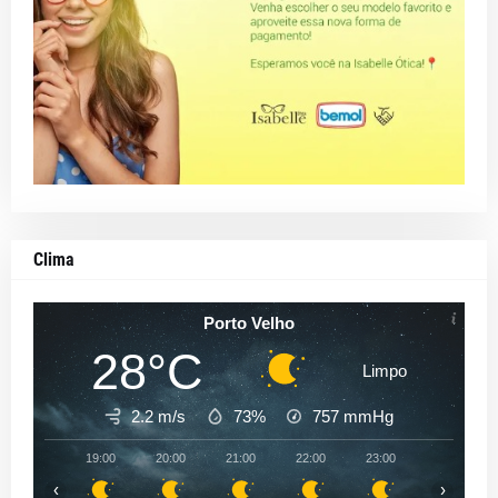
Clima
Porto Velho
28°C
Limpo
2.2 m/s
73%
757
mmHg
19:00
20:00
21:00
22:00
23:00
00:00
‹
›