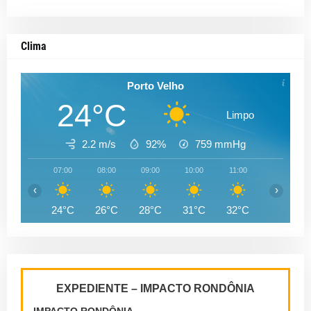
Clima
Porto Velho
24°C
Limpo
2.2 m/s
92%
759
mmHg
07:00
08:00
09:00
10:00
11:00
12:00
‹
›
24°C
26°C
28°C
31°C
32°C
33°C
EXPEDIENTE – IMPACTO RONDÔNIA
IMPACTO RONDÔNIA