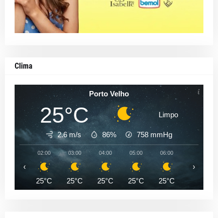
Clima
Porto Velho
25°C
Limpo
2.6 m/s
86%
758
mmHg
02:00
03:00
04:00
05:00
06:00
07:00
‹
›
25°C
25°C
25°C
25°C
25°C
25°C