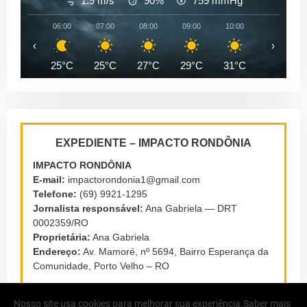
1.9 m/s
90%
759
mmHg
06:00
07:00
08:00
09:00
10:00
11:00
‹
›
25°C
25°C
27°C
29°C
31°C
33°C
EXPEDIENTE – IMPACTO RONDÔNIA
IMPACTO RONDÔNIA
E-mail:
impactorondonia1@gmail.com
Telefone:
(69) 9921-1295
Jornalista responsável:
Ana Gabriela — DRT
0002359/RO
Proprietária:
Ana Gabriela
Endereço:
Av. Mamoré, nº 5694, Bairro Esperança da
Comunidade, Porto Velho – RO
Nosso site usa cookies para melhorar sua experiência.
Saber mais