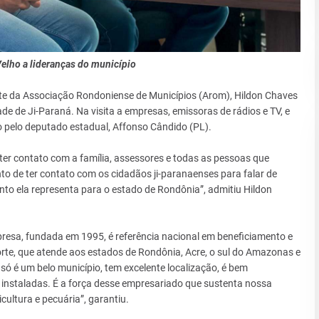
elho a lideranças do município
ente da Associação Rondoniense de Municípios (Arom), Hildon Chaves
dade de Ji-Paraná. Na visita a empresas, emissoras de rádios e TV, e
o pelo deputado estadual, Affonso Cândido (PL).
ter contato com a família, assessores e todas as pessoas que
 de ter contato com os cidadãos ji-paranaenses para falar de
nto ela representa para o estado de Rondônia”, admitiu Hildon
empresa, fundada em 1995, é referência nacional em beneficiamento e
te, que atende aos estados de Rondônia, Acre, o sul do Amazonas e
só é um belo município, tem excelente localização, é bem
nstaladas. É a força desse empresariado que sustenta nossa
ultura e pecuária”, garantiu.