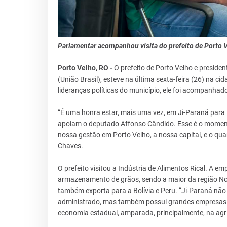
Parlamentar acompanhou visita do prefeito de Porto V
Porto Velho, RO -
O prefeito de Porto Velho e presid
(União Brasil), esteve na última sexta-feira (26) na ci
lideranças políticas do município, ele foi acompanhad
“É uma honra estar, mais uma vez, em Ji-Paraná para 
apoiam o deputado Affonso Cândido. Esse é o momento
nossa gestão em Porto Velho, a nossa capital, e o qua
Chaves.
O prefeito visitou a Indústria de Alimentos Rical. A 
armazenamento de grãos, sendo a maior da região Nor
também exporta para a Bolívia e Peru. “Ji-Paraná não 
administrado, mas também possui grandes empresas i
economia estadual, amparada, principalmente, na agric