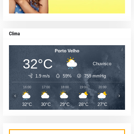
Clima
Porto Velho
32°C
Chuvisco
1.9 m/s
59%
759
mmHg
16:00
17:00
18:00
19:00
20:00
21:00
‹
›
32°C
30°C
29°C
28°C
27°C
26°C