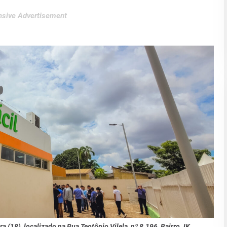
sive Advertisement
a (18), localizado na Rua Teotônio Vilela, nº 8.196, Bairro JK