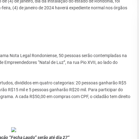
o de (4) de janeiro, dia da instalação do estado de Rondônia, foi
ta-feira, (4) de janeiro de 2024 haverá expediente normal nos órgãos
rograma Nota Legal Rondoniense, 50 pessoas serão contempladas na
a de Empreendedores “Natal de Luz”, na rua Pio XVII, ao lado do
ortudos, divididos em quatro categorias: 20 pessoas ganharão R$5
rão R$15 mil e 5 pessoas ganharão R$20 mil. Para participar do
 programa. A cada R$50,00 em compras com CPF, o cidadão tem direito
 ação “Fecha Laudo” serão até dia 27“