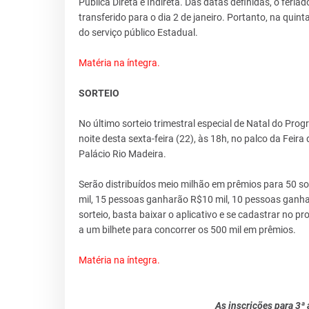
Pública Direta e Indireta. Das datas definidas, o feriad
transferido para o dia 2 de janeiro. Portanto, na quin
do serviço público Estadual.
Matéria na íntegra.
SORTEIO
No último sorteio trimestral especial de Natal do P
noite desta sexta-feira (22), às 18h, no palco da Feir
Palácio Rio Madeira.
Serão distribuídos meio milhão em prêmios para 50 s
mil, 15 pessoas ganharão R$10 mil, 10 pessoas ganha
sorteio, basta baixar o aplicativo e se cadastrar no
a um bilhete para concorrer os 500 mil em prêmios.
Matéria na íntegra.
As inscrições para 3ª