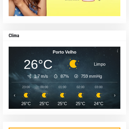
Clima
Porto Velho
26°C
Limpo
1.7 m/s
87%
759
mmHg
23:00
00:00
01:00
02:00
03:00
04:00
‹
›
26°C
25°C
25°C
25°C
24°C
24°C