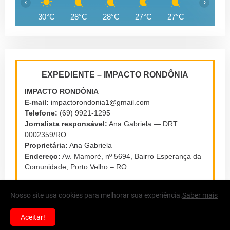
‹
›
30°C
28°C
28°C
27°C
27°C
26°C
EXPEDIENTE – IMPACTO RONDÔNIA
IMPACTO RONDÔNIA
E-mail:
impactorondonia1@gmail.com
Telefone:
(69) 9921-1295
Jornalista responsável:
Ana Gabriela — DRT
0002359/RO
Proprietária:
Ana Gabriela
Endereço:
Av. Mamoré, nº 5694, Bairro Esperança da
Comunidade, Porto Velho – RO
Nosso site usa cookies para melhorar sua experiência.
Saber mais
Aceitar!