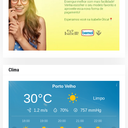
Clima
Porto Velho
30°C
Limpo
1.2 m/s
70%
757
mmHg
18:00
19:00
20:00
21:00
22:00
23:00