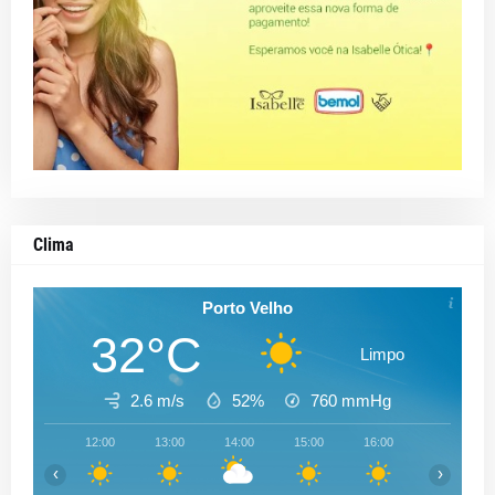
Clima
Porto Velho
32°C
Limpo
2.6 m/s
52%
760
mmHg
12:00
13:00
14:00
15:00
16:00
17:00
‹
›