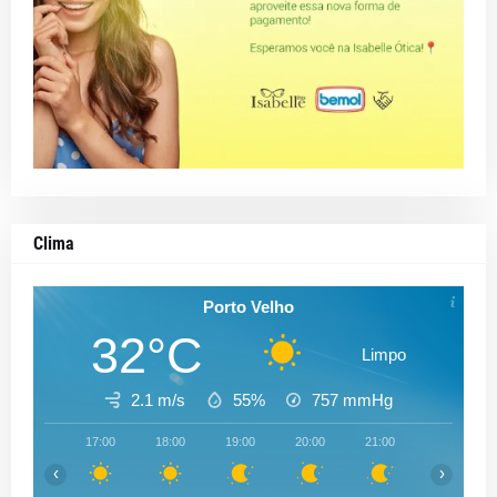
Clima
Porto Velho
32°C
Limpo
2.1 m/s
55%
757
mmHg
17:00
18:00
19:00
20:00
21:00
22:00
‹
›