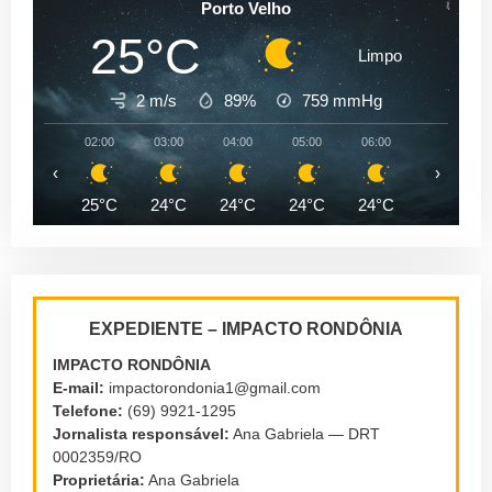
Porto Velho
25°C
Limpo
2 m/s
89%
759
mmHg
02:00
03:00
04:00
05:00
06:00
07:00
‹
›
25°C
24°C
24°C
24°C
24°C
24°C
EXPEDIENTE – IMPACTO RONDÔNIA
IMPACTO RONDÔNIA
E-mail:
impactorondonia1@gmail.com
Telefone:
(69) 9921-1295
Jornalista responsável:
Ana Gabriela — DRT
0002359/RO
Proprietária:
Ana Gabriela