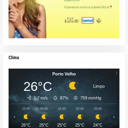
Clima
Porto Velho
26°C
Limpo
1.7 m/s
87%
759
mmHg
23:00
00:00
01:00
02:00
03:00
04:00
‹
›
26°C
25°C
25°C
25°C
24°C
24°C