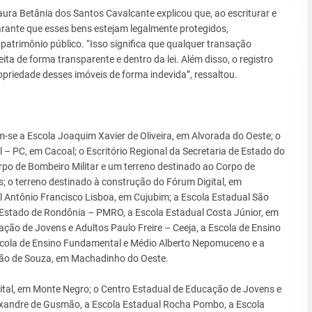
ura Betânia dos Santos Cavalcante explicou que, ao escriturar e
arante que esses bens estejam legalmente protegidos,
patrimônio público. “Isso significa que qualquer transação
ta de forma transparente e dentro da lei. Além disso, o registro
priedade desses imóveis de forma indevida”, ressaltou.
se a Escola Joaquim Xavier de Oliveira, em Alvorada do Oeste; o
l – PC, em Cacoal; o Escritório Regional da Secretaria de Estado do
po de Bombeiro Militar e um terreno destinado ao Corpo de
; o terreno destinado à construção do Fórum Digital, em
 Antônio Francisco Lisboa, em Cujubim; a Escola Estadual São
o Estado de Rondônia – PMRO, a Escola Estadual Costa Júnior, em
ção de Jovens e Adultos Paulo Freire – Ceeja, a Escola de Ensino
cola de Ensino Fundamental e Médio Alberto Nepomuceno e a
ção de Souza, em Machadinho do Oeste.
ital, em Monte Negro; o Centro Estadual de Educação de Jovens e
Alexandre de Gusmão, a Escola Estadual Rocha Pombo, a Escola