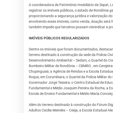
A coordenadora de Patrimônio Imobiliário da Sepat, La
registrar os imóveis públicos, o estado de Rondônia g
proporcionando a segurança jurídica e valorização do 
envolvendo esses imóveis, como venda, doação será fei
também impede que terceiros possam reivindicar a pro
IMÓVEIS PÚBLICOS REGULARIZADOS
Dentre os imóveis que foram documentados, destacam-
terreno destinado à construção da sede da Polícia Civi
Desenvolvimento Ambiental – Sedam, o Quartel do Cor
Bombeiro Militar de Rondônia – CBMRO , em Cerejeiras
Chupinguaia; a Agência de Rendas e a Escola Estadual
Roque, em Corumbiara; o Quartel da Polícia Militar d
Governador Jorge Teixeira; o Centro Estadual de Educa
Fundamental e Médio Joaquim Pereira da Rocha, a Es
Escola de Ensino Fundamental e Médio Maria Concei
Além do terreno destinado à construção do Fórum Dig
Adultos Cecília Meireles – Ceeja, a Escola Estadual 